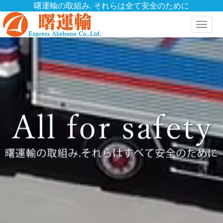
曙運輸の取組み. それらは全て安全のために
Toggle
naviga