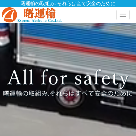
曙運輸の取組み. それらは全て安全のために
Toggle
naviga