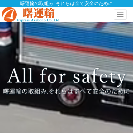
曙運輸の取組み. それらは全て安全のために
Toggle
naviga