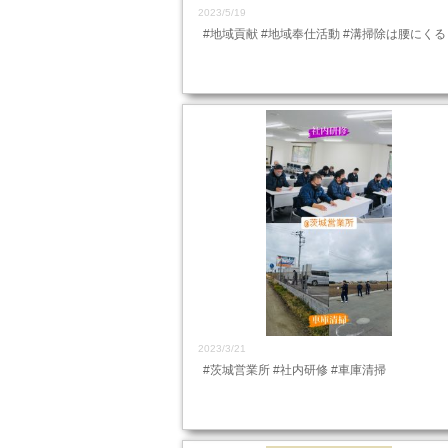
2023/5/19
#地域貢献 #地域奉仕活動 #溝掃除は腰にくる
2023/3/21
#茨城営業所 #社内研修 #車庫清掃