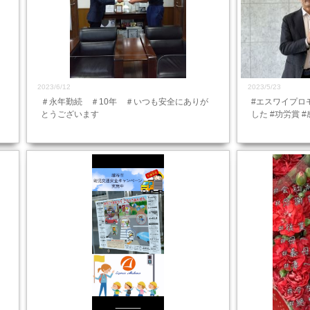
2023/6/12
2023/5/23
＃永年勤続 ＃10年 ＃いつも安全にありが
#エスワイプロ
とうございます
した #功労賞 