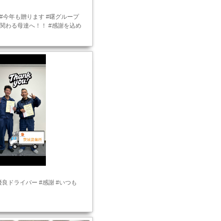
3 #今年も贈ります #曙グループ
関わる母達へ！！ #感謝を込め
優良ドライバー #感謝 #いつも