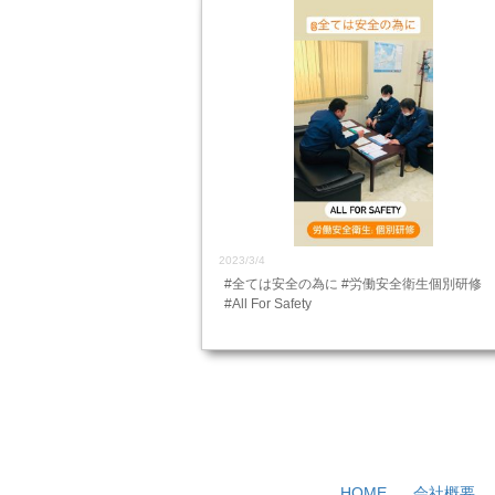
2023/3/4
#全ては安全の為に #労働安全衛生個別研修
#All For Safety
HOME
会社概要