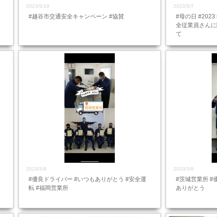
2023/5/19
2023/5/7
#越谷市交通安全キャンペーン #協賛
#母の日 #202
全従業員さんに
て
2023/3/8
2023/3/8
#優良ドライバー #いつもありがとう #安全運
#茨城営業所 #
転 #福岡営業所
ありがとう