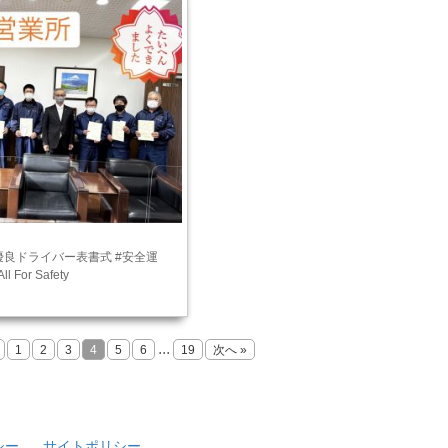
優良ドライバー表書式 #安全運
For Safety
...
1
2
3
4
5
6
19
次へ »
シー
サイトポリシー