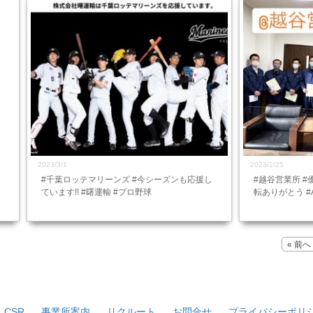
2023/3/1
2023/2/25
#千葉ロッテマリーンズ #今シーズンも応援し
#越谷営業所 #
ています!! #曙運輸 #プロ野球
転ありがとう #All 
« 前へ
CSR
事業所案内
リクルート
お問合せ
プライバシーポリ