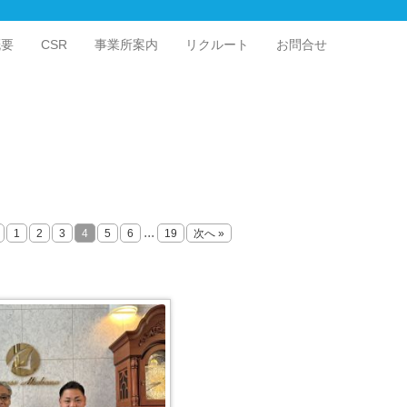
概要
CSR
事業所案内
リクルート
お問合せ
...
1
2
3
4
5
6
19
次へ »