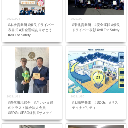
2023/2/25
2023/2/9
#本社営業所 #優良ドライバー
#東北営業所 #安全運転 #優良
表書式 #安全運転ありがとう
ドライバー表彰 #All For Safety
#All For Safety
2023/1/31
2023/1/30
#自然環境保全 #さいたま緑
#太陽光発電 #SDGs #サス
のトラスト協会法人会員
テイナビリティ
#SDGs #ESG経営 #サステイナ
ビリティ