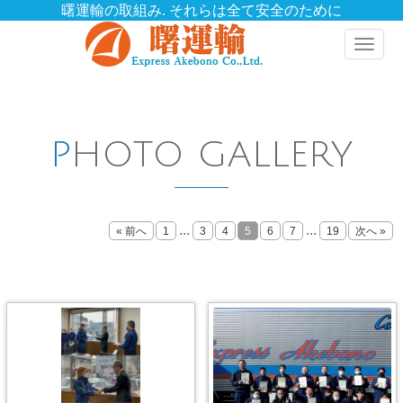
曙運輸の取組み. それらは全て安全のために
Toggle
naviga
PHOTO GALLERY
...
...
« 前へ
1
3
4
5
6
7
19
次へ »