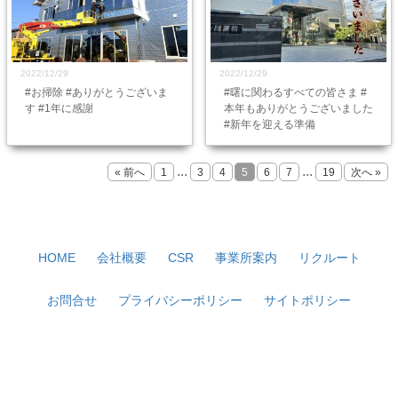
2022/12/29
2022/12/29
#お掃除 #ありがとうございま
#曙に関わるすべての皆さま #
す #1年に感謝
本年もありがとうございました
#新年を迎える準備
...
...
« 前へ
1
3
4
5
6
7
19
次へ »
HOME
会社概要
CSR
事業所案内
リクルート
お問合せ
プライバシーポリシー
サイトポリシー