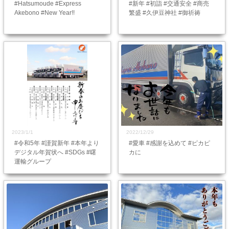
#Hatsumoude #Express
#新年 #初詣 #交通安全 #商売
Akebono #New Year!!
繁盛 #久伊豆神社 #御祈祷
2023/1/1
2022/12/29
#令和5年 #謹賀新年 #本年より
#愛車 #感謝を込めて #ピカピ
デジタル年賀状へ #SDGs #曙
カに
運輸グループ